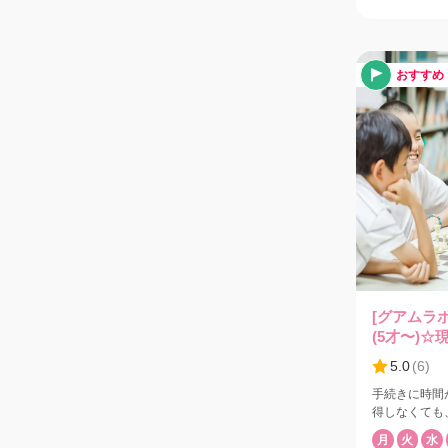
るボートはPe
まで観客を魅
タモン地区
アムで作られ
ホテルステイ
のプログラム
でトイレ・完
ーブ・オブ・
マラン（双胴船）タイプ
輪、空中オー
所からジャイ
おすすめ
ロバット、驚
な方はボート
ーナ、おかし
ます。 エキ
日以外1日1回公演で
から一度に2名様ず
ーカスは、過
ロッカー、シ
初めて披露す
ースも利用できます。 *Gop
ブ・オブ・デ
ル、独学で学
アグア、ドロ
キップロープ
デンジャーの
ャグラーなど
次々と登場します ショーの前や休
ご家族連れが
(オプション$
[グアムラ
ィを用意して
(5才〜)
ーンなどのお
ルステイ
5.0
(
6
)
みに！ *送
でにお申し込みください
手続きに時間
デューサーの
得しなくても
リングリング
るプログラムです。 本パッケー
世界中のサー
月
火
水