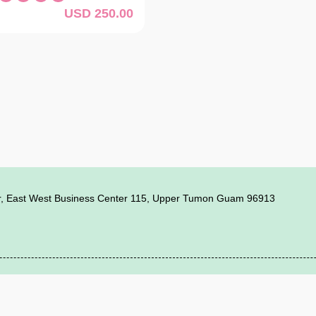
。ホームステイが不要な場合、滞在
イベントのプロデューサーおよびプ
USD 250.00
未満または以上の場合は、その旨を
して成功を収めています。2005年
し込みください(ホームステイは10
ve
から数々の受賞歴のある35人以上
の方とホテルステイは5才〜）。ま
ーを集め、数百万ドルを投じた常設
ウンセリングで学校やホームステイ
クル「シルク・ハワイ」をプロデュ
をお受けします。 本システム
観客に感動を与えました。 お席
みの際は、基本コーディネート料の
に特別席としてVIPシート、リング
詳細が確定したのち、お見積もりを
意しています。特別席をご希望の方
、ホームステイなどを含んだ金額が
ンでアップグレードとしてお選びく
ホームステイ料金や学費、コーディ
像をスクロールしていただくと料金
り変更させていただきます。 【変
ます。クレジットカード精算は詳細
 * 入場開始：午後5時
で決済されませんので、お気軽にお
さい。または、Eメール
午後7時00分 主催：スーパーアメリカンサーカス
71@gmail.comまでお問い合わせいた
間は1週間～90日以
r, East West Business Center 115, Upper Tumon Guam 96913
件を満たす授業コースであれば、学
する必要がなく、旅行感覚で気軽に
きます。Barefoot Guamでは下
たしつつ、しっかり英語が身に付く
厳選してご案内いたします。
tが全力でサポートします。思いきって、
踏みだしませんか？ ●目的 学位
©
2026
NutmegLabs Inc.
が目的では無い事 ●滞在時間 滞在期
共の交通機関がほぼ皆