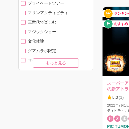
プライベートツアー
遊び方も過ご
と存分に楽し
マリンアクティビティ
ランキン
できません。 基本チャーター料12名まで$1,000
は、午後出発
三世代で楽しむ
おすすめ
名までチャー
ャーターも可
マジックショー
欄にその旨を
文化体験
BBQやラン
どのアレンジ
グアムラボ限定
す。ご要望欄
追加料金でご
サーカス
思い出に残る
もっと見る
ィネートいたします。 イル
ファミリーフォト
ミガメシュノー
医師の同意書
ベビーフォト
とウミガメを
スーパーア
り見れない場
サンセットフォト
の新アトラ
ください。ま
5.0
(
1
)
SUP
グ、ダイビン
ております。 天候などの理由で「運行事業者に
2022年7月
短期留学
より」ツアー
ティビティ。
戻します。ボ
ロジーのアレ
ホームステイ
申込みいただ
月
火
水
ションです。
客様と乗合にな
PIC TUMON 
リカンサーカ
留学コーディネート