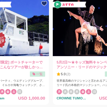
おすすめ
ボ限定] ボートチャーターで
5月2日〜★キッズ無料キャン
こんなツアーが欲しかった
アンソニー・リードのマジック
】
☆アンコール
一覧
5.0
(
2
)
パーティ、ウエディンググループ、
世界最高峰のマジシャンと言われるア
、イルカや海亀ウォッチング、さら
リード氏の本格的マジックショー。ハ
ケリングやダイビング(6才〜70才＊
のコメディーマジックも楽しめます。
木
金
土
日
月
火
水
木
金
土
日
要医師の同意書）のライセンス保持
の息を飲むイリュージョンがアンコー
USD 1,000.00
USD
am
CROWNE TUMON
ビング参加者が6人以上の場合は追
に戻ってきます。 キャンペーン内容： ◉お子様
ります)など、あなたのリクエスト
無料キャンペーン 大人1名様につきお
/クラウン タモン地
レンジ可！ボートを貸し切るので、
無料 予約リクエスト後に、お子様無料