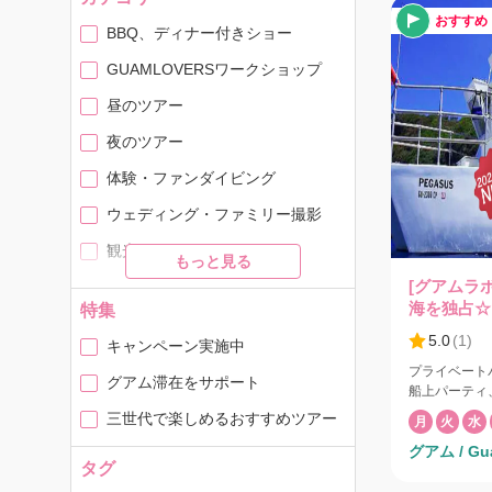
おすすめ
BBQ、ディナー付きショー
GUAMLOVERSワークショップ
昼のツアー
夜のツアー
体験・ファンダイビング
ウェディング・ファミリー撮影
観光・カルチャー
もっと見る
[グアムラ
レンタカー・送迎サービス
海を独占☆
特集
スパ・マッサージ
☆！【WD
5.0
(
1
)
キャンペーン実施中
短期留学・ホームステイ・英会話
プライベート
グアム滞在をサポート
船上パーティ
グアムのお土産
にはシュノー
三世代で楽しめるおすすめツアー
月
火
水
65才以上は
グアム / Gu
者のみ・ダイ
タグ
加料金がかか
に合わせてア