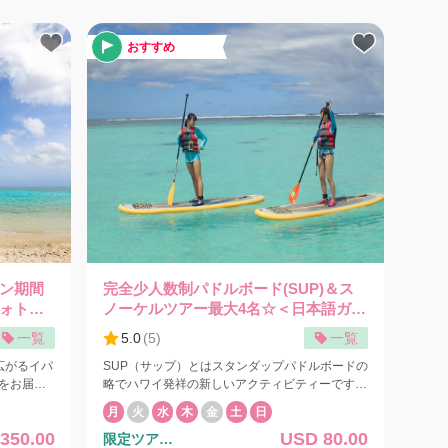
の建造物や史跡が数多く残され、グアムの歴史に
ンにはお子
触れることができます。 さらに南へ進むと、フ
おすすめ
のでご注意
ィッシュアイ海中展望塔、アガットマリーナ、メ
リッソ村やイナラハン村では牧歌的な自然の風景
や素朴な暮らしを垣間見ることができます。アガ
フェレスト
ット以南の南部観光を含む場合は4時間コースに
きるように
なります。 目的地によっては2時間コースにオプ
ションで時間を追加していただくことになりま
エリアのシ
す。まずは2時間でお申し込みいただき、ご要望
欄に行きたい場所があればご記入ください。ご相
談の上、所要時間を設定させていただきます。
主催： Victor Taxi / Lester Taxi
ン期間
完全少人数制パドルボード(SUP)＆ス
ォトプ
ノーケルツアー最大4名☆＜日本語ガイ
ド貸切プラン＞【ISA】
一覧
5.0
(
5
)
一覧
広がるイパ
SUP（サップ）とはスタンダップパドルボードの
上をお届け
略でハワイ発祥の新しいアクティビティーです。
場など、
浮力のあるボードの上で立ちパドルで漕いでクル
月
火
水
木
金
土
日
K。 ロマ
ージングを致します。 子供かシニアまで楽しめ
350.00
USD 80.00
限定ツア
ョンで追加
るマリンスポーツとして人気急上昇中！最近では