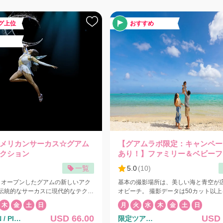
区
し方も自由、常夏グアムの海を仲間
金を差し引いて精算いたします。 ＊The Terrace
めます♪ なお、釣りのご用意は現在
ディナーブッフェオプション付きプラ
グ上位
おすすめ
様無料キャンペーンは適用されません
となります、ご要望に合わせて20
ください。 ◉ポップコーン無料キャンペーン 予
ター(追加料金)が可能、午前中のチ
約1件につきポップコーン1個無料 さらにクラウ
能です。12名以上の場合はご要望
ンプラザリゾートが誇る、人気のブッ
書き添えてお申し込みください。
ランでのお食事をオプシュンで追加で
チプレートなどのお料理やドリンクな
なりました。 ステージ中央の数列がVIPシートと
、船内のデコレーションも可能で
なっております。オプションにてこの
にクエストを書き添えてください。
ートを予約できます。 土曜日の開催は6月7日〜8
希望のコーディネートを承ります。
月30日まで！ 主催：クラウンプラザリゾートグ
、あなただけの特別な時間をコーデ
アム
カウォッチングやウ
ケル(6才〜70才＊65才以上は要
）をご希望の場合は、野生のイルカ
見に行くため、天候・海洋状況によ
メリカンサーカス☆グアム
【グアムラボ限定：キャンペー
合もありますのであらかじめご了承
クション
あり！】ファミリー＆ベビーフ
た、飲酒した後のシュノーケリン
ラン☆【YP】
一覧
5.0
(
10
)
グは危険なので禁止させていただい
1日オープンしたグアムの新しいアク
基本の撮影場所は、美しい海と青空が
が中止された場合には、金額を払い
伝統的なサーカスに現代的なテクノ
オビーチ。 撮影データは50カット以
ートチャーターツアーとなる為、お
ンジを加えた新しい演出のアトラク
します。 ホテルのビーチやスペイン広
いたお客様１グループのみで他のお
木
金
土
日
月
火
水
木
金
土
日
 新アトラクション「スーパーアメ
ほかのロケーションでの撮影もご相談O
ることはございません。 使用す
USD 66.00
USD 
/ PIC
限定ツア
ス」はオープニングからフィナーレ
ンチックなサンセット撮影も、オプシ