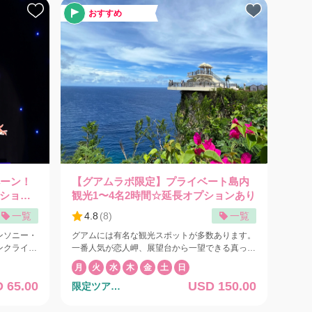
おすすめ
ペーン！
【グアムラボ限定】プライベート島内
ショー
観光1〜4名2時間☆延長オプションあり
一覧
4.8
(
8
)
一覧
ンソニー・
グアムには有名な観光スポットが多数あります。
ンクライス
一番人気が恋人岬、展望台から一望できる真っ青
アンソニー
に広がる美しい海と澄んだ空を眺めて、ロマンチ
月
火
水
木
金
土
日
ルシアター
ックなひとときを過ごせます。 タモン地区から
 65.00
USD 150.00
限定ツア
南へ行くと、グアムの官庁街のハガニア地区があ
子様1名様
ります。ハガニア大聖堂やスペイン広場、ラッテ
ー/Exclusive
対象の代
ストーン公園、アプガン砦などスペイン統治時代