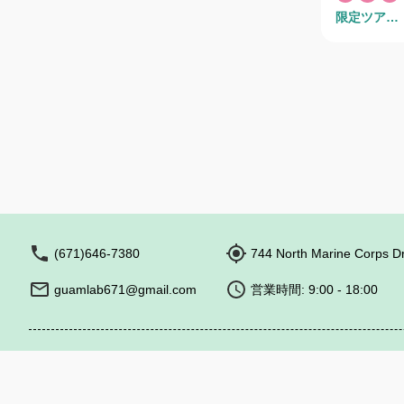
ルコースです
ル、スポーツ
限定ツア
期間が1週間
ロモーターと
書き添えお申
ー/Exclusi
には、世界中
才〜、保護者
のパフォーマ
ずは、無料カ
劇場スペクタ
先についてご相談
ースしハワイの
よりお申し込
は通常席の他
み表示され、
サイドをご用
提出し、学費
は、オプショ
確定します。
ださい。 *8月28日（木）以降のサーカス公演時
ネート費は画
間を下記の通
表が表示され
更後の公演スケジュール】
が確定するま
00分 * ショー開始：午後6時00分 * ショー終了：
申し込みくだ
guamlab6
だくことも可能です。 留学期
(671)646-7380
744 North Marine Corps D
内。下記の条
生ビサを取得
guamlab671@gmail.com
営業時間: 9:00 - 18:00
留学することがで
記の条件を満
プログラムを
Barefoo
海外への第一歩を
や単位の取得
間が90日以内である事 公