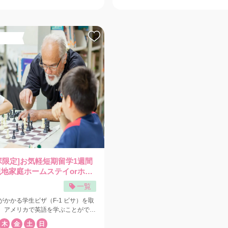
gasus（ペガサス）25名乗り。グ
了する90分間のショー。 サーカス
いただけます。 撮影時間は送迎付きで約1時間。
ー/Exclusive
た30フィートのダイビング専用艇
は、世紀のオートバイショー“グロ
サンセット付きは約1時間半、2ロケー
備。 停泊時も横揺れしづらいカタ
デンジャー”をはじめ、空中大車
ご希望の場合は約2時間、30カットの
。 エントリーは左右2か
トバイ、息をのむ綱渡り、空中アク
タ追加になります。 ヘアメイクのオプション
アントストライドエントリー。苦手
異のジャグラー、華麗な空中バレリ
や、お子様・ご同行者との撮影ももち
後方のラダーからもエントリー出来
なピエロなどの多彩な演目で、水曜
大切なひとときが、より特別な思い出
ジットはフィンを外して後部の梯子
常時開催。 この現代的なサ
す。 さらに、思い出を“動画”でも残せ
つ上がれます。 ショップには
去最大かつ最高のもので、グアムで
ンもご用意しています。 ご家族の笑顔
ャワー完備、必要に応じて更衣スペ
るプログラムもあります グロー
風景を、映像でいつまでもお楽しみく
roなど、現地支払い
ス、インクライン・モーターサイク
＊含まれる送迎代は５名までとなりま
でレンタルできます！ 主催：Wanderers
んだエアリアリスト、アドリ・パニ
名以上の場合はご相談ください。 【キャンペー
スドフ一座（アクロバットバー、ス
ン期間】参加日 2026年5月1日〜8月3
、アクロホイール）、ホイールオブ
価格から-$50引きの$300 *予約確定
マリオ・エスパーニャ、ルクソージ
理をしてご予約を確定いたします。 【コンシェ
、スリルあるパフォーマーたちが
ルジュ プレビュー】 グアムの絶景や
憩時間には、
バックにとびきり素敵な写真が撮影で
大好きなフェイスペインティング
本人カメラマンが自然なシチュエーシ
10)や写真撮影などのアクティビテ
ディネート、皆さんの最高の瞬間をカ
ボ限定]お気軽短期留学1週間
います。かき氷、綿菓子、ポップコ
え、リゾートの感動を残してくれます。 主催
☆現地家庭ホームステイorホテ
菓子も販売していますので、お楽し
GUAM LAB
一覧
迎サービスをご利用の方は前日4時ま
。 伝説のサーカスプロ
がかかる学生ビザ（F-1 ビサ）を取
タフィー・ニコラス氏は30年近く
、アメリカで英語を学ぶことができ
・ブラザーズ・サーカスで活躍し、
ジは1週間のモデ
カス、コンサート、フェスティバ
木
金
土
日