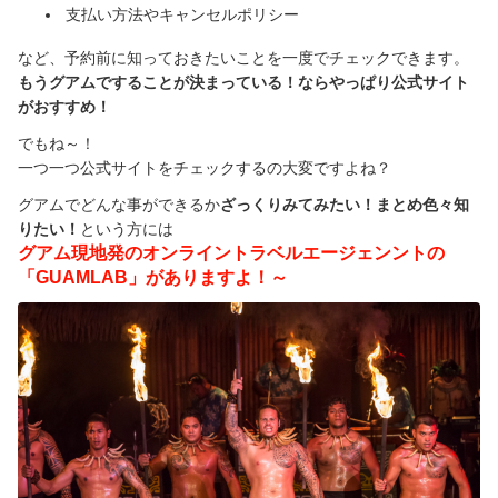
支払い方法やキャンセルポリシー
グアム旅情報集めはここから
など、予約前に知っておきたいことを一度でチェックできます。
日本から一番近いアメリカ🇺🇸！
もうグアムですることが決まっている！ならやっぱり公式サイト
がおすすめ！
ブログを読む
でもね～！
グアムで英語体験
一つ一つ公式サイトをチェックするの大変ですよね？
グアムでどんな事ができるか
ざっくりみてみたい！まとめ色々知
グアムおすすめお土産
りたい！
という方には
グアム現地発のオンライントラベルエージェンントの
グアムで遊ぶ！
「
GUAMLAB」
がありますよ！～
渡航情報・入国書類
グアムでワークショップ！
グアムラボ限定ツアー
ご案内