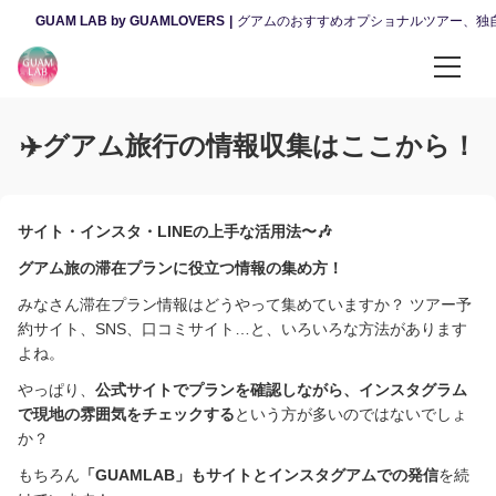
GUAM LAB by GUAMLOVERS
グアムのおすすめオプショナルツアー、独
カテゴリーから選ぶ
✈️グアム旅行の情報収集はここから！
昼のツアー
夜のツアー
サイト・インスタ・
LINE
の上手な活用法〜🎶
グアム旅の滞在プランに役立つ情報の集め方！
体験・ファンダイビング
みなさん滞在プラン情報はどうやって集めていますか？
ツアー予
ウェディング・ファミリー撮影
約サイト、
SNS
、口コミサイト
…
と、いろいろな方法があります
よね。
観光・カルチャー
やっぱり、
公式サイトでプランを確認しながら、インスタグラム
で現地の雰囲気をチェックする
という方が多いのではないでしょ
レンタカー・送迎サービス
か？
もちろん
「
GUAMLAB」
もサイトとインスタグアムでの発信
を続
スパ・マッサージ