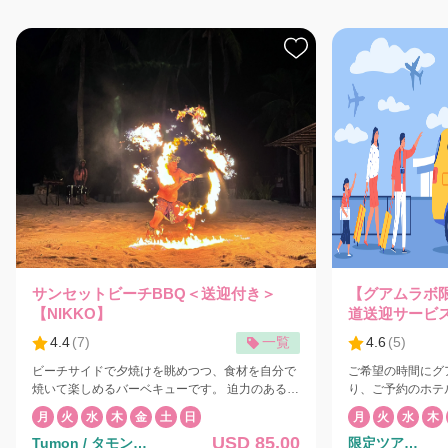
サンセットビーチBBQ＜送迎付き＞
【グアムラボ
【NIKKO】
道送迎サービ
4.4
(
7
)
一覧
4.6
(
5
)
ビーチサイドで夕焼けを眺めつつ、食材を自分で
ご希望の時間にグ
焼いて楽しめるバーベキューです。 迫力のあるフ
り、ご予約のホテ
ァイヤーダンス、ポリネシアンショーも目の前で
でお送りします。
月
火
水
木
金
土
日
月
火
水
木
鑑賞できます。 夕暮れ時のビーチサイドでのディ
なります。 料金にはお一人1個のスーツケースが
USD 85.00
Tumon / タモン地
限定ツア
ナーをダンスショーとともにお楽しみください。
含まれます。追加荷