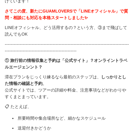
けています！
さてこの度、
新たにGUAMLOVERSで「
LINEオフィシャル
」で質
短期留学・ホームステイ・英会話
問・相談にも対応を本格スタートしました
✨
グアムのお土産
LINEオフィシャル、どう活用するの？という方、③まで飛ばして
読んでもOK
キャンペーン実施中
-----------------------------------------------------------------------------------
------------------------------------------------
三世代で楽しめるおすすめツアー
①
旅行前の情報収集と予約は「公式サイト」？
オンライントラベ
ルエージェンント？
グアム滞在をサポート
滞在プランをじっくり練るなら最初のステップは、
しっかりとし
た情報の確認と予約
。
ローカルと交流できるワークショップ
公式サイトでは、ツアーの詳細や料金、注意事項などがわかりや
すくまとまっています。
旅の情報
📋
たとえば、
グアム基本情報
所要時間や集合場所など、細かなスケジュール
シャトルバススケジュール
送迎付きかどうか