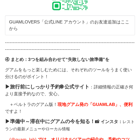
GUAMLOVERS「公式LINE アカウント」のお友達追加はここ
から
-----------------------------------------------------------------------------------
------------------------------------------------
④
まとめ：
3
つを組み合わせて
“
失敗しない旅準備
”
を
グアムをもっと楽しむためには、それぞれのツールをうまく使い
分けるのがポイント！
▶︎旅行前にしっかり予約🌐
公式サイト
：
詳細情報の正確さ何
より直接予約なので、安心。
＋ベルトラのグアム版！
現地グアム発の「GUAMLAB」、便利
ですよ！
▶︎準備中～滞在中にグアムの今を知る！
📸
インスタ：
レスト
ランの最新メニューやローカル情報
(＠guam_lab)
では、オリジナルツアーの紹介や、予約のコツ、