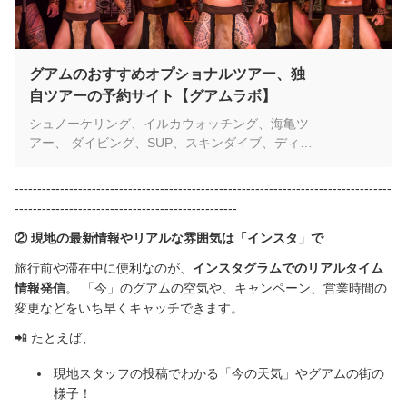
利用規約
会社案内
グアムのおすすめオプショナルツアー、独
自ツアーの予約サイト【グアムラボ】
よくある質問
シュノーケリング、イルカウォッチング、海亀ツ
アー、 ダイビング、SUP、スキンダイブ、ディナ
プライバシーポリシー
ーショー、 ゆかたレンタル、エステ、フォトツア
ーなど グアムの魅力を体験できるツアー多数。
-----------------------------------------------------------------------------------
言語
「グアムラボ」オリジナルツアーも続々造成中！
-------------------------------------------------
GUAM PAYご利用いただけるようになりました。
日本語
②
現地の最新情報やリアルな雰囲気は「インスタ」で
お申し込みいただいた後、アプリ精算するQRコー
ドをお送りします。
旅行前や滞在中に便利なのが、
インスタグラムでのリアルタイム
English
情報発信
。
「今」のグアムの空気や、キャンペーン、営業時間の
変更などをいち早くキャッチできます。
📲
たとえば、
現地スタッフの投稿でわかる「今の天気」やグアムの街の
様子！