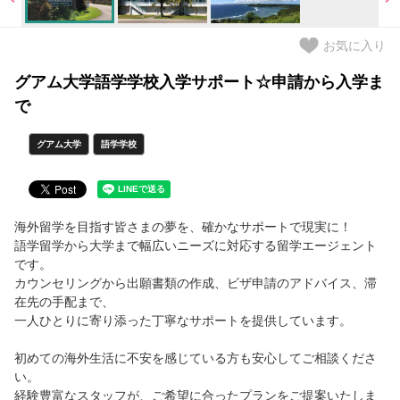
短期留学・ホームステイ・英会話
お気に入り
グアムのお土産
グアム大学語学学校入学サポート☆申請から入学ま
で
キャンペーン実施中
グアム大学
語学学校
三世代で楽しめるおすすめツアー
グアム滞在をサポート
海外留学を目指す皆さまの夢を、確かなサポートで現実に！
語学留学から大学まで幅広いニーズに対応する留学エージェント
ローカルと交流できるワークショップ
です。
カウンセリングから出願書類の作成、ビザ申請のアドバイス、滞
旅の情報
在先の手配まで、
一人ひとりに寄り添った丁寧なサポートを提供しています。
グアム基本情報
初めての海外生活に不安を感じている方も安心してご相談くださ
シャトルバススケジュール
い。
経験豊富なスタッフが、ご希望に合ったプランをご提案いたしま