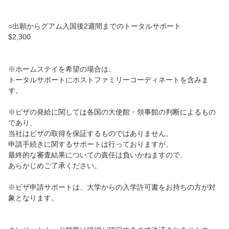
利用規約
○出願からグアム入国後2週間までのトータルサポート
$2,300
会社案内
よくある質問
※ホームステイを希望の場合は、
トータルサポートにホストファミリーコーディネートを含みま
プライバシーポリシー
す。
言語
※ビザの発給に関しては各国の大使館・領事館の判断によるもの
であり、
日本語
当社はビザの取得を保証するものではありません。
申請手続きに関するサポートは行っておりますが、
最終的な審査結果についての責任は負いかねますので、
English
あらかじめご了承ください。
※ビザ申請サポートは、大学からの入学許可書をお持ちの方が対
象となります。