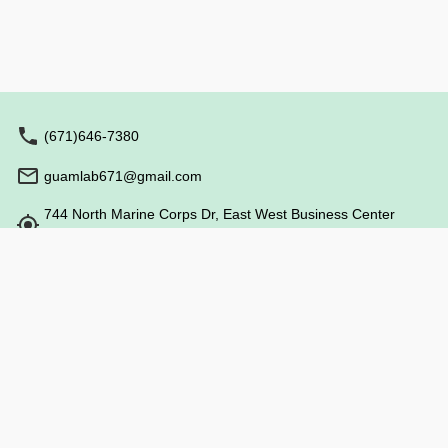
フェライン サラダ/枝豆/麺類/キムチ/ベイクドポテ
ト/コーン/ライス/フルーツ/マシュマロ/アイスクリ
ームトッピング付き イカ/エビ/本日の魚/ソーセー
ジ/チキン/ポークスペアリブ/野菜 *料理内容は変
更になる場合があります。 *2026年4月1日以降、
ホテルニッコーグアムまたはザ・ツバキタワーの
宿泊ゲストは大人・子供とも一律1名あたり$5割
引となります。 お迎え時間： リーガロイヤル・
(671)646-7380
リゾナレ 5:30pm ヒルトン 5:35pm
PIC・ロイヤルオーキッド 5:40pm ガーデンヴィ
guamlab671@gmail.com
ラ・クラウン・ホリデーリゾート 5:45pm グラ
ンドプラザ・タノ 5:50pm *お迎えはグランドプ
744 North Marine Corps Dr, East West Business Center
ラザホテルとなります。 ハイアット 5:55pm デ
ュシタニ・デュシットビーチ 6:00pm *お迎えはデ
115, Upper Tumon Guam 96913
ュシタニとなります。 グアムプラザ ・キャピタ
予約する
ル・ピアリゾート・リーフ 6:05pm オーシャンビ
営業時間: 9:00 - 18:00
ュー・ベイビュー・ウェスティン・ロッテ
6:10pm 主催：ホテルニッコーグアム
特定商取引法