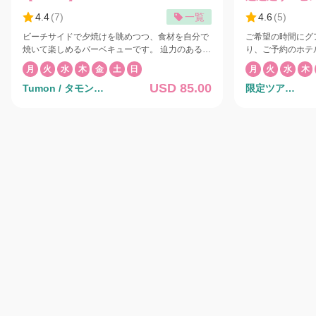
4.4
(
7
)
一覧
4.6
(
5
)
ビーチサイドで夕焼けを眺めつつ、食材を自分で
ご希望の時間にグ
焼いて楽しめるバーベキューです。 迫力のあるフ
り、ご予約のホテ
ァイヤーダンス、ポリネシアンショーも目の前で
でお送りします。
月
火
水
木
金
土
日
月
火
水
木
鑑賞できます。 夕暮れ時のビーチサイドでのディ
なります。 料金にはお一人1個のスーツケースが
USD 85.00
Tumon / タモン地
限定ツア
ナーをダンスショーとともにお楽しみください。
含まれます。追加荷
大自然を舞台に繰り広げられる迫力満点の本物の
されます。 30分刻みでご希望時間をご指定いた
区
ー/Exclusive
ファイヤーダンスとポリネシアンショー、アメリ
だけますので、ご
カの上質な食材をふんだんに使ったニッコーグア
リクエスト欄にご記入くだ
ム自慢のバーベキュー料理はここでしか味わえな
らドライバーがご
い贅沢なひとときです。 また、水平線に沈む夕日
お待ちいたします。 主催：Victor Taxi / Le
は壮観です。 ショー終了後、各ホテル行きのバス
Taxi
は8:30pmに発車いたします。8:30pmまでにホテ
ルニッコーグアムのロビーにお集まりください。
◾️トロピカルメニュー ビーフリブアイ ◾️パラダイ
スメニュー 骨つきカルビ/ビーフリブアイ/飲み放
題(ビール各種/ソーダ/ジュース/ウーロン茶） ◾️サ
プライズメニュー ホタテ貝/ハーフロブスター/骨
つきカルビ/ビーフリブアイ/飲み放題(ビール各種/
ソーダ/ジュース/ウーロン茶） ◾️キッズメニュー
ブッフェテーブルより食べ放題 大人の方がサプラ
イズメニューまたはパラダイスメニューをご注文
の場合は、お子様も飲み放題が付きます。 ⚫︎ブッ