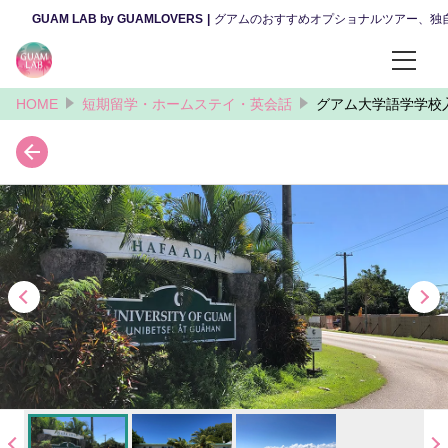
GUAM LAB by GUAMLOVERS
グアムのおすすめオプショナルツアー、独
HOME
短期留学・ホームステイ・英会話
グアム大学語学学校
カテゴリーから選ぶ
昼のツアー
夜のツアー
体験・ファンダイビング
ウェディング・ファミリー撮影
観光・カルチャー
レンタカー・送迎サービス
スパ・マッサージ