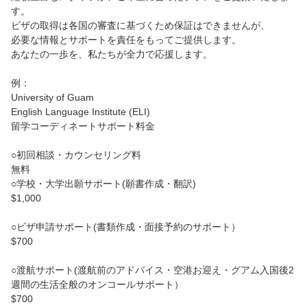
す。
グアム旅情報集めはここから
ビザの取得は各国の審査に基づくため保証はできませんが、
必要な情報とサポートを責任をもってご提供します。
日本から一番近いアメリカ🇺🇸！
あなたの一歩を、私たちが全力で応援します。
ブログを読む
例：
University of Guam
グアムで英語体験
English Language Institute (ELI)
留学コーディネートサポート料金
グアムおすすめお土産
○初回相談・カウンセリング料
グアムで遊ぶ！
無料
○学校・大学出願サポート(願書作成・翻訳)
$1,000
渡航情報・入国書類
○ビザ申請サポート(書類作成・面接予約のサポート）
グアムでワークショップ！
$700
グアムラボ限定ツアー
○渡航サポート(渡航前のアドバイス・空港お迎え・グアム入国後2
週間の生活全般のオンコールサポート）
ご案内
$700