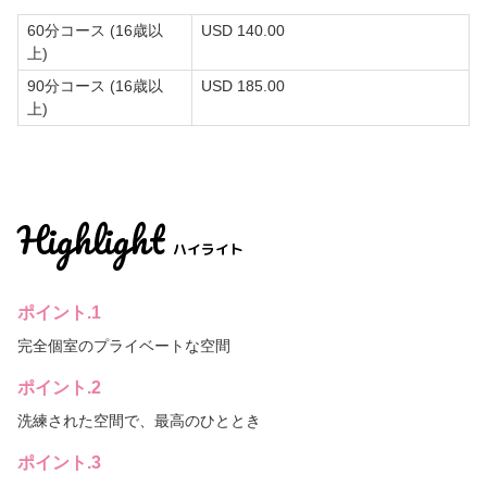
利用規約
60分コース (16歳以
USD 140.00
上)
会社案内
90分コース (16歳以
USD 185.00
上)
よくある質問
プライバシーポリシー
Highlight
言語
ハイライト
日本語
ポイント.1
English
完全個室のプライベートな空間
ポイント.2
洗練された空間で、最高のひととき
ポイント.3