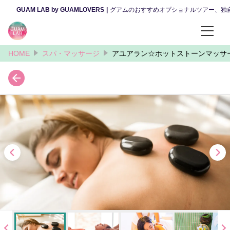
GUAM LAB by GUAMLOVERS
グアムのおすすめオプショナルツアー、独
HOME
スパ・マッサージ
アユアラン☆ホットストーンマッサージ
カテゴリーから選ぶ
昼のツアー
夜のツアー
体験・ファンダイビング
ウェディング・ファミリー撮影
観光・カルチャー
レンタカー・送迎サービス
スパ・マッサージ