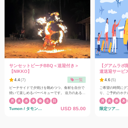
サンセットビーチBBQ＜送迎付き＞
【グアムラボ
【NIKKO】
道送迎サービ
4.4
(
7
)
一覧
4.6
(
5
)
ビーチサイドで夕焼けを眺めつつ、食材を自分で
ご希望の時間にグ
焼いて楽しめるバーベキューです。 迫力のあるフ
り、ご予約のホテ
ァイヤーダンス、ポリネシアンショーも目の前で
でお送りします。
月
火
水
木
金
土
日
月
火
水
木
鑑賞できます。 夕暮れ時のビーチサイドでのディ
なります。 料金にはお一人1個のスーツケースが
USD 85.00
Tumon / タモン地
限定ツア
ナーをダンスショーとともにお楽しみください。
含まれます。追加荷
大自然を舞台に繰り広げられる迫力満点の本物の
されます。 30分刻みでご希望時間をご指定いた
区
ー/Exclusive
ファイヤーダンスとポリネシアンショー、アメリ
だけますので、ご
カの上質な食材をふんだんに使ったニッコーグア
リクエスト欄にご記入くだ