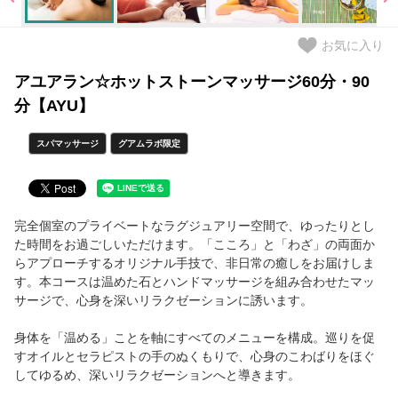
短期留学・ホームステイ・英会話
お気に入り
グアムのお土産
アユアラン☆ホットストーンマッサージ60分・90
分【AYU】
キャンペーン実施中
スパマッサージ
グアムラボ限定
三世代で楽しめるおすすめツアー
グアム滞在をサポート
完全個室のプライベートなラグジュアリー空間で、ゆったりとし
た時間をお過ごしいただけます。「こころ」と「わざ」の両面か
ローカルと交流できるワークショップ
らアプローチするオリジナル手技で、非日常の癒しをお届けしま
す。本コースは温めた石とハンドマッサージを組み合わせたマッ
旅の情報
サージで、心身を深いリラクゼーションに誘います。
グアム基本情報
身体を「温める」ことを軸にすべてのメニューを構成。巡りを促
すオイルとセラピストの手のぬくもりで、心身のこわばりをほぐ
シャトルバススケジュール
してゆるめ、深いリラクゼーションへと導きます。