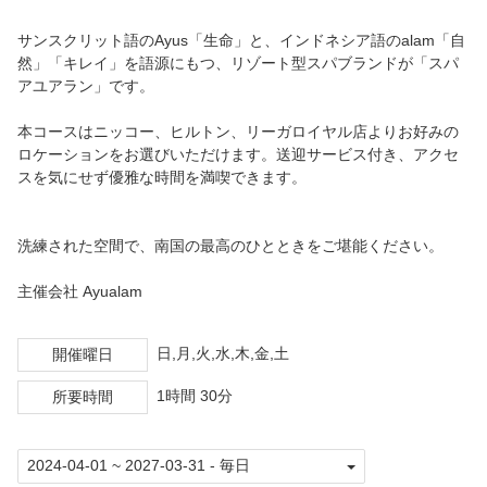
グアム旅情報集めはここから
サンスクリット語のAyus「生命」と、インドネシア語のalam「自
然」「キレイ」を語源にもつ、リゾート型スパブランドが「スパ
日本から一番近いアメリカ🇺🇸！
アユアラン」です。
ブログを読む
本コースはニッコー、ヒルトン、リーガロイヤル店よりお好みの
ロケーションをお選びいただけます。送迎サービス付き、アクセ
グアムで英語体験
スを気にせず優雅な時間を満喫できます。
グアムおすすめお土産
洗練された空間で、南国の最高のひとときをご堪能ください。
グアムで遊ぶ！
主催会社 Ayualam
渡航情報・入国書類
日,月,火,水,木,金,土
開催曜日
グアムでワークショップ！
1時間 30分
所要時間
グアムラボ限定ツアー
ご案内