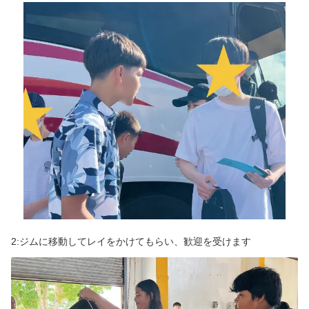
短期留学・ホームステイ・英会話
グアムのお土産
キャンペーン実施中
三世代で楽しめるおすすめツアー
グアム滞在をサポート
ローカルと交流できるワークショップ
旅の情報
2:ジムに移動してレイをかけてもらい、歓迎を受けます
グアム基本情報
シャトルバススケジュール