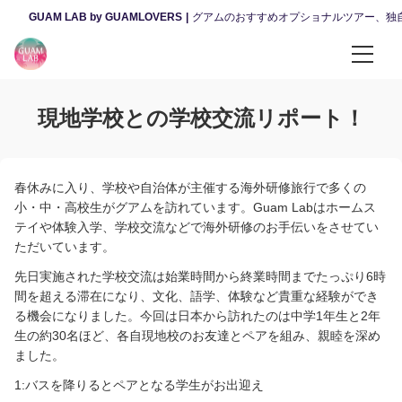
GUAM LAB by GUAMLOVERS
グアムのおすすめオプショナルツアー、独
カテゴリーから選ぶ
現地学校との学校交流リポート！
昼のツアー
夜のツアー
春休みに入り、学校や自治体が主催する海外研修旅行で多くの
小・中・高校生がグアムを訪れています。Guam Labはホームス
体験・ファンダイビング
テイや体験入学、学校交流などで海外研修のお手伝いをさせてい
ただいています。
ウェディング・ファミリー撮影
先日実施された学校交流は始業時間から終業時間までたっぷり6時
間を超える滞在になり、文化、語学、体験など貴重な経験ができ
観光・カルチャー
る機会になりました。今回は日本から訪れたのは中学1年生と2年
生の約30名ほど、各自現地校のお友達とペアを組み、親睦を深め
レンタカー・送迎サービス
ました。
1:バスを降りるとペアとなる学生がお出迎え
スパ・マッサージ