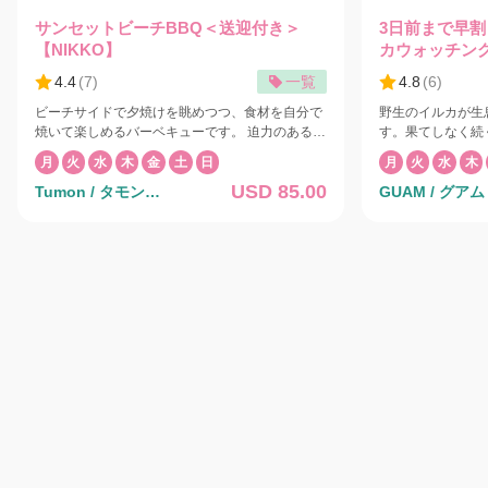
サンセットビーチBBQ＜送迎付き＞
3日前まで早
【NIKKO】
カウォッチン
迎付き＞【FE
4.4
(
7
)
一覧
4.8
(
6
)
ビーチサイドで夕焼けを眺めつつ、食材を自分で
野生のイルカが生
焼いて楽しめるバーベキューです。 迫力のあるフ
す。果てしなく続
ァイヤーダンス、ポリネシアンショーも目の前で
ジングは爽快感抜
月
火
水
木
金
土
日
月
火
水
木
鑑賞できます。 夕暮れ時のビーチサイドでのディ
きれば、大海原を
USD 85.00
Tumon / タモン地
GUAM / グアム
ナーをダンスショーとともにお楽しみください。
観察、時には華麗
大自然を舞台に繰り広げられる迫力満点の本物の
り、船を追いかける
区
ファイヤーダンスとポリネシアンショー、アメリ
ルカウォッチング
カの上質な食材をふんだんに使ったニッコーグア
アム南部の静かな
ム自慢のバーベキュー料理はここでしか味わえな
ュアイマリンパー
い贅沢なひとときです。 また、水平線に沈む夕日
区にあるフィッシ
は壮観です。 ショー終了後、各ホテル行きのバス
ルと呼ばれる窪み
は8:30pmに発車いたします。8:30pmまでにホテ
す。360度24枚
ルニッコーグアムのロビーにお集まりください。
どりの熱帯の魚た
◾️トロピカルメニュー ビーフリブアイ ◾️パラダイ
ネシアで唯一の濡
スメニュー 骨つきカルビ/ビーフリブアイ/飲み放
軽に海中を散策で
題(ビール各種/ソーダ/ジュース/ウーロン茶） ◾️サ
いのゲートから伸
プライズメニュー ホタテ貝/ハーフロブスター/骨
の日差しを浴び、
つきカルビ/ビーフリブアイ/飲み放題(ビール各種/
がら海中展望塔へと進みます
ソーダ/ジュース/ウーロン茶） ◾️キッズメニュー
が含まれます。不
ブッフェテーブルより食べ放題 大人の方がサプラ
$5(12～20歳）