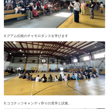
利用規約
会社案内
よくある質問
4:グアム伝統のチャモロダンスを学びます
プライバシーポリシー
言語
日本語
English
5:ココナッツキャンディ作りの見学と試食。