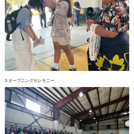
グアム旅情報集めはここから
日本から一番近いアメリカ🇺🇸！
ブログを読む
グアムで英語体験
グアムおすすめお土産
グアムで遊ぶ！
3:オープニングセレモニー
渡航情報・入国書類
グアムでワークショップ！
グアムラボ限定ツアー
ご案内