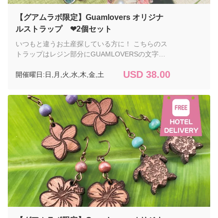
【グアムラボ限定】Guamlovers オリジナ
ルストラップ ❤︎2個セット
いつもと違うお土産探している方に！ こちらのス
トラップはレジン部分にGUAMLOVERSの文字が
入ったGUAMLLOVERSのオリジナル商品です。
USD 38.00
開催曜日:日,月,火,水,木,金,土
グアムで活躍するハンドメイドアクセサリーのブ
ランド【Sayo-Made】さんにGUAMLOVERSのオ
リジナル商品を作っていただきました。 金具がし
っかりしているのでカバンのチャームとしても、
もちろんキーストラップとしても使用できます。
ストラップ部分は、50%綿・50%ポリエステルな
ので、重さも感じません。 パッケージに入れての
お泊まりのホテル(タモン・タムニング）までお届
けいたしますので、お土産にもご自分用にもおす
すめ！ デリバリーサービス付の為、注文は2個セ
ットからとなります。オプションで追加注文可。
ご要望欄に必ずストラップの色を ご指定の上ご注
文ください。 ご希望の日に、お泊りのホテルまで
お届けいたします。 商品のサイズ： 製造元:
Sayo-Made