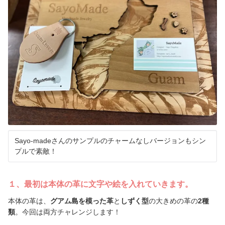
グアム旅情報集めはここから
日本から一番近いアメリカ🇺🇸！
ブログを読む
グアムで英語体験
グアムおすすめお土産
グアムで遊ぶ！
Sayo-madeさんのサンプルのチャームなしバージョンもシン
渡航情報・入国書類
プルで素敵！
グアムでワークショップ！
１、最初は本体の革に文字や絵を入れていきます。
グアムラボ限定ツアー
本体の革は、
グアム島を模った革
と
しずく型
の大きめの革の
2
種
類
。今回は両方チャレンジします！
ご案内