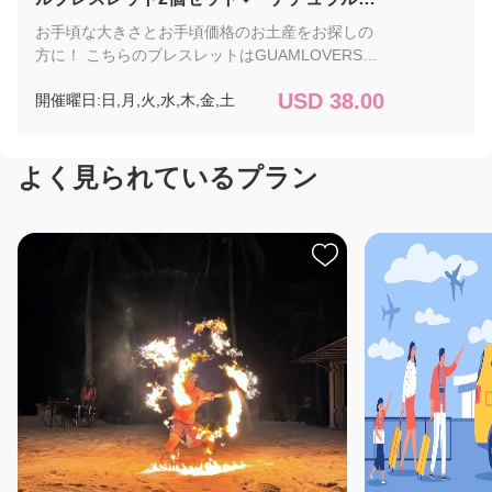
たします。 製造元: Sayo-Made
材＆レジン
お手頃な大きさとお手頃価格のお土産をお探しの
方に！ こちらのブレスレットはGUAMLOVERSの
オリジナル商品です。 素材は木の玉とレジンに
USD 38.00
開催曜日:日,月,火,水,木,金,土
GUAMLOVERSの文字が入ったシンプルなデザイ
ン。 グアムで活躍するハンドメイドアクセサリー
のブランド【Sayo-Made】さんにGUAMLOVERS
のオリジナルアイテムを作っていただきました。
よく見られているプラン
レジン部分以外の細部はおまかせとなりますが、
レジンのお色をお選びいただけます。 パッケージ
に入れてのお泊まりのホテル(タモン・タムニン
グ）までお届けいたしますので、お土産にもご自
分用にもおすすめです。 デリバリーサービス付の
為、、注文は2個セットからとなります。 オプシ
ョンで追加可。要望欄に必ずレジン部分の色を ご
指定の上ご注文ください。 ご希望の日に、お泊り
のホテルまでお届けいたします。 商品のサイズ：
製造元: Sayo-Made