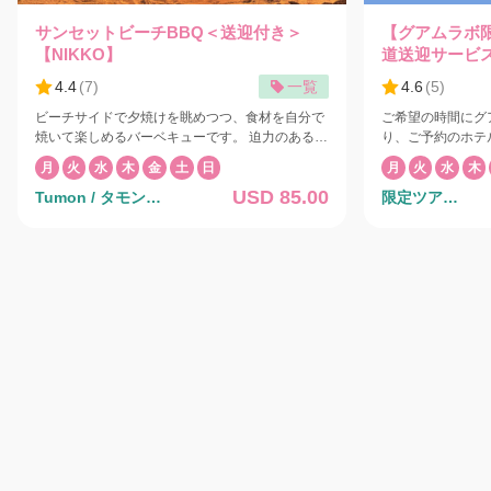
サンセットビーチBBQ＜送迎付き＞
【グアムラボ
【NIKKO】
道送迎サービ
4.4
(
7
)
一覧
4.6
(
5
)
ビーチサイドで夕焼けを眺めつつ、食材を自分で
ご希望の時間にグ
焼いて楽しめるバーベキューです。 迫力のあるフ
り、ご予約のホテ
ァイヤーダンス、ポリネシアンショーも目の前で
でお送りします。
月
火
水
木
金
土
日
月
火
水
木
鑑賞できます。 夕暮れ時のビーチサイドでのディ
なります。 料金にはお一人1個のスーツケースが
USD 85.00
Tumon / タモン地
限定ツア
ナーをダンスショーとともにお楽しみください。
含まれます。追加荷
大自然を舞台に繰り広げられる迫力満点の本物の
されます。 30分刻みでご希望時間をご指定いた
区
ー/Exclusive
ファイヤーダンスとポリネシアンショー、アメリ
だけますので、ご
カの上質な食材をふんだんに使ったニッコーグア
リクエスト欄にご記入くだ
ム自慢のバーベキュー料理はここでしか味わえな
らドライバーがご
い贅沢なひとときです。 また、水平線に沈む夕日
お待ちいたします。 主催：Victor Taxi / Le
は壮観です。 ショー終了後、各ホテル行きのバス
Taxi
は8:30pmに発車いたします。8:30pmまでにホテ
ルニッコーグアムのロビーにお集まりください。
◾️トロピカルメニュー ビーフリブアイ ◾️パラダイ
スメニュー 骨つきカルビ/ビーフリブアイ/飲み放
題(ビール各種/ソーダ/ジュース/ウーロン茶） ◾️サ
プライズメニュー ホタテ貝/ハーフロブスター/骨
つきカルビ/ビーフリブアイ/飲み放題(ビール各種/
ソーダ/ジュース/ウーロン茶） ◾️キッズメニュー