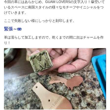
今回の革にはあらかじめ、
GUAM LOVERS
の文字入り！
😀
空いて
利用規約
いるスペースに南国スタイルの様々なモチーフやイニシャルをつ
けていきます。
会社案内
ここで失敗しない様にしっかりと刻印します。
緊張～🫨
よくある質問
革は濡らして加工しますので、乾くまでの間に次はチャームを作
り！
プライバシーポリシー
言語
日本語
English