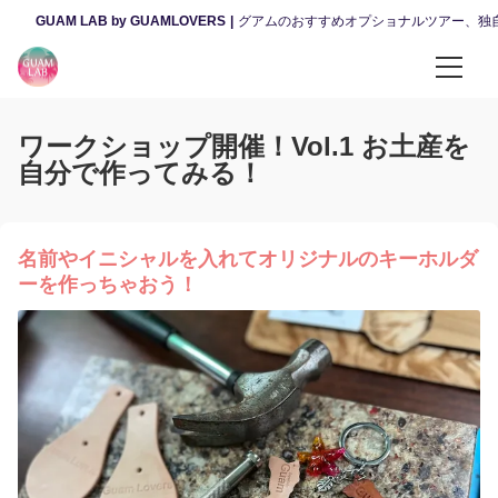
GUAM LAB by GUAMLOVERS
グアムのおすすめオプショナルツアー、独
カテゴリーから選ぶ
ワークショップ開催！Vol.1 お土産を
昼のツアー
自分で作ってみる！
夜のツアー
名前やイニシャルを入れてオリジナルのキーホルダ
体験・ファンダイビング
ーを作っちゃおう！
ウェディング・ファミリー撮影
観光・カルチャー
レンタカー・送迎サービス
スパ・マッサージ