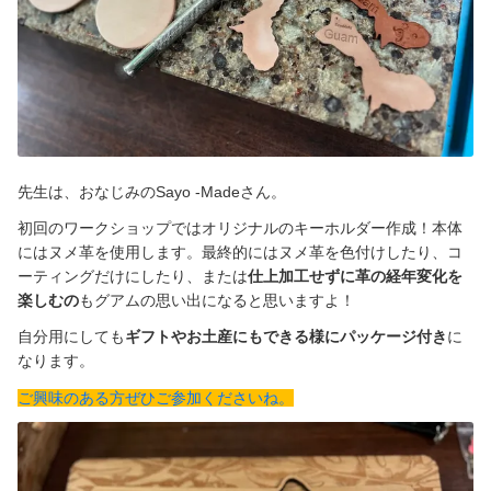
短期留学・ホームステイ・英会話
グアムのお土産
キャンペーン実施中
先生は、おなじみの
Sayo -Made
さん。
三世代で楽しめるおすすめツアー
初回のワークショップではオリジナルのキーホルダー作成！本体
にはヌメ革を使用します。最終的にはヌメ革を色付けしたり、コ
グアム滞在をサポート
ーティングだけにしたり、または
仕上加工せずに革の経年変化を
楽しむの
もグアムの思い出になると思いますよ！
ローカルと交流できるワークショップ
自分用にしても
ギフトやお土産にもできる様にパッケージ付き
に
旅の情報
なります。
ご興味のある方ぜひご参加くださいね。
グアム基本情報
シャトルバススケジュール