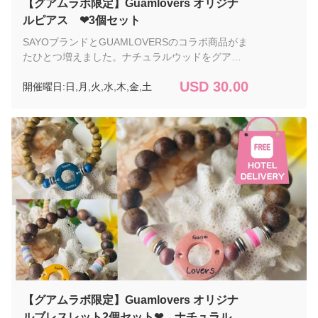
【グアムラボ限定】Guamlovers オリジナ
ルピアス ❤︎3個セット
SAYOブランドとGUAMLOVERSのコラボ商品がま
たひとつ増えました。ナチュラルウッドをグアム
のモチーフのプルメリア、ハイビスカス、海亀の
USD 30.00
開催曜日:日,月,火,水,木,金,土
形に加工したハンドメイドの商品です。 着け心地
もとても軽く、自然に溶け込みながらも個性を大
切にしたい方へお届けする素朴であたたかみのあ
る作品です。自然と調和したナチュラルテイスト
ですお土産も最適です！ こちらの商品は
GUAMLLOVERSのオリジナル商品。グアムで活躍
するハンドメイドアクセサリーのブランド【Sayo-
Made】さんにGUAMLOVERSのオリジナル商品を
作っていただきました。 パッケージに入れてお泊
まりのホテル(タモン・タムニング）までお届けい
たしますので、お土産にもご自分用にもおすす
め！ デリバリーサービス付の為、注文は3個セッ
トからとなります。モチーフはご自由にお選びい
ただけます。オプションで追加注文可。 ご要望欄
に必ずご希望のモチーフの内訳を御記載くださ
【グアムラボ限定】Guamlovers オリジナ
い。 ご希望の日に、お泊りのホテルまでお届けい
ルブレスレット2個セット❤︎ ナチュラル素