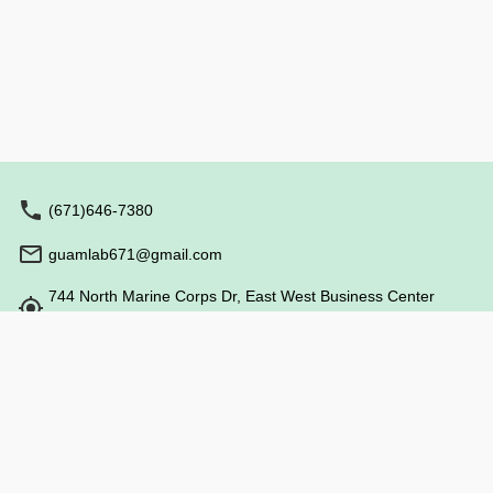
ブッフェテーブルより食べ放題 大人の方がサプラ
イズメニューまたはパラダイスメニューをご注文
の場合は、お子様も飲み放題が付きます。 ⚫︎ブッ
フェライン サラダ/枝豆/麺類/キムチ/ベイクドポテ
ト/コーン/ライス/フルーツ/マシュマロ/アイスクリ
ームトッピング付き イカ/エビ/本日の魚/ソーセー
ジ/チキン/ポークスペアリブ/野菜 *料理内容は変
更になる場合があります。 *2026年4月1日以降、
ホテルニッコーグアムまたはザ・ツバキタワーの
宿泊ゲストは大人・子供とも一律1名あたり$5割
引となります。 お迎え時間： リーガロイヤル・
(671)646-7380
リゾナレ 5:30pm ヒルトン 5:35pm
PIC・ロイヤルオーキッド 5:40pm ガーデンヴィ
guamlab671@gmail.com
ラ・クラウン・ホリデーリゾート 5:45pm グラ
ンドプラザ・タノ 5:50pm *お迎えはグランドプ
744 North Marine Corps Dr, East West Business Center
ラザホテルとなります。 ハイアット 5:55pm デ
115, Upper Tumon Guam 96913
ュシタニ・デュシットビーチ 6:00pm *お迎えはデ
ュシタニとなります。 グアムプラザ ・キャピタ
ル・ピアリゾート・リーフ 6:05pm オーシャンビ
営業時間: 9:00 - 18:00
ュー・ベイビュー・ウェスティン・ロッテ
6:10pm 主催：ホテルニッコーグアム
特定商取引法