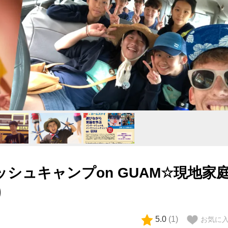
リッシュキャンプon GUAM☆現地家
り
5.0
(
1
)
お気に