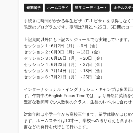
短期留学
ホームステイ
留学コーディネート
ホテルステ
手続きに時間がかかる学生ビザ（F-1 ビサ）を取得しな
限定のプログラムです。期間は7月21〜25日、5日間のコ
上記期間以外にも下記スケジュールでも実施しています。
セッション１: 6月2日（月）～6日（金）
セッション２: 6月9日（月）～13日（金）
セッション３: 6月16日（月）～20日（金）
セッション４: 6月23日（月）～27日（金）
セッション５: 7月14日（月）～18日（金）
セッション６: 7月21日（月）～25日（金）
インターナショナル・イングリッシュ・キャンプは多国籍
す。午前中のEnglish Focus Timeでは、より自
豊富な教師陣で少人数制のクラス、生徒のレベルに合わせ
対象年齢は小学一年から高校三年まで、留学体験がはじめ
ます。ホームステイは10才〜、学校への送り迎えも含ま
書などの発行を代行して行います。