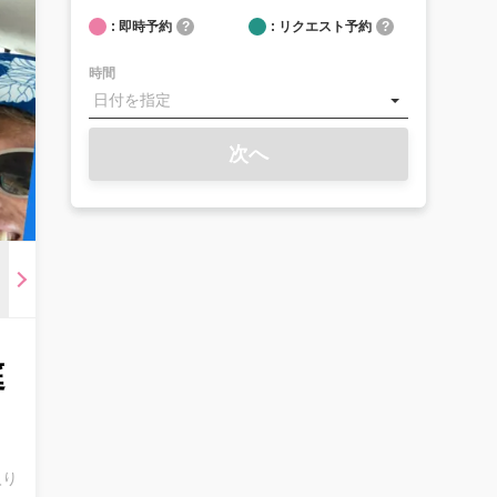
: 即時予約
?
: リクエスト予約
?
時間
次へ
庭
入り